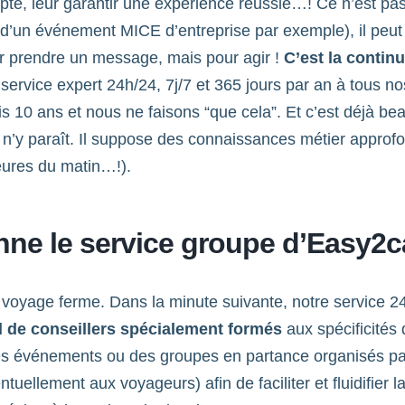
te, leur garantir une expérience réussie…! Ce n’est pas 
d’un événement MICE d’entreprise par exemple), il peut ê
ur prendre un message, mais pour agir !
C’est la contin
ervice expert 24h/24, 7j/7 et 365 jours par an à tous no
s 10 ans et nous ne faisons “que cela”. Et c’est déjà be
il n’y paraît. Il suppose des connaissances métier approfo
ures du matin…!).
nne le service groupe d’Easy2ca
e voyage ferme. Dans la minute suivante, notre service 2
l de conseillers spécialement formés
aux spécificités
es événements ou des groupes en partance organisés par 
llement aux voyageurs) afin de faciliter et fluidifier la