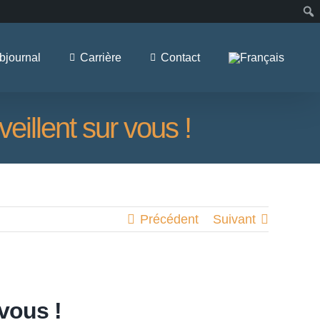
journal
Carrière
Contact
eillent sur vous !
Précédent
Suivant
vous !